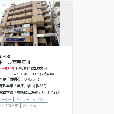
ンション
市
小久保
ドール西明石Ⅲ
円～
8
万円
管理/共益費2,000円
2㎡～63.06㎡ (1DK～1LDK) /築40年
本線
「
西明石
」駅 徒歩3分
電鉄本線
「
藤江
」駅 徒歩22分
電鉄本線
「
林崎松江海岸
」駅 徒歩29分
ベーター
インターネット対応
内ごみ置き場
公共下水