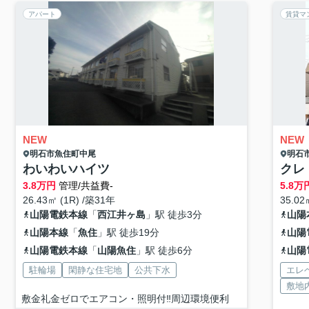
アパート
賃貸マ
NEW
NEW
明石市
魚住町中尾
明石
わいわいハイツ
クレ
3.8
万円
管理/共益費-
5.8
万
26.43㎡ (1R) /築31年
35.0
山陽電鉄本線
「
西江井ヶ島
」駅 徒歩3分
山陽
山陽本線
「
魚住
」駅 徒歩19分
山陽
山陽電鉄本線
「
山陽魚住
」駅 徒歩6分
山陽
駐輪場
閑静な住宅地
公共下水
エレ
敷地
敷金礼金ゼロでエアコン・照明付‼周辺環境便利