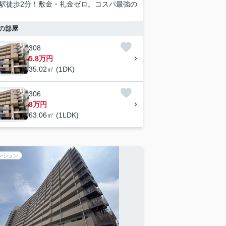
駅徒歩2分！敷金・礼金ゼロ。コスパ最強の
の部屋
308
5.8万円
35.02㎡ (1DK)
306
8万円
63.06㎡ (1LDK)
ンション