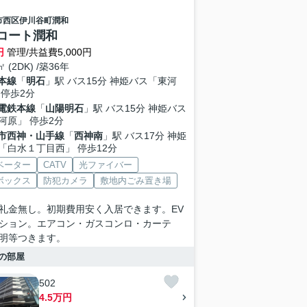
市西区
伊川谷町潤和
コート潤和
円
管理/共益費5,000円
㎡ (2DK) /築36年
本線
「
明石
」駅 バス15分 神姫バス「東河
 停歩2分
電鉄本線
「
山陽明石
」駅 バス15分 神姫バス
河原」 停歩2分
市西神・山手線
「
西神南
」駅 バス17分 神姫
「白水１丁目西」 停歩12分
ベーター
CATV
光ファイバー
ボックス
防犯カメラ
敷地内ごみ置き場
礼金無し。初期費用安く入居できます。EV
ション。エアコン・ガスコンロ・カーテ
明等つきます。
の部屋
502
4.5万円