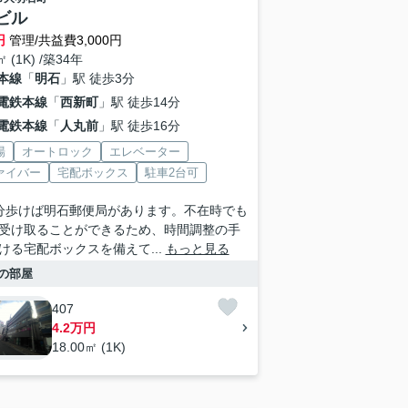
ビル
円
管理/共益費3,000円
㎡ (1K) /築34年
本線
「
明石
」駅 徒歩3分
電鉄本線
「
西新町
」駅 徒歩14分
電鉄本線
「
人丸前
」駅 徒歩16分
場
オートロック
エレベーター
ァイバー
宅配ボックス
駐車2台可
分歩けば明石郵便局があります。不在時でも
受け取ることができるため、時間調整の手
ける宅配ボックスを備えて...
もっと見る
の部屋
407
4.2万円
18.00㎡ (1K)