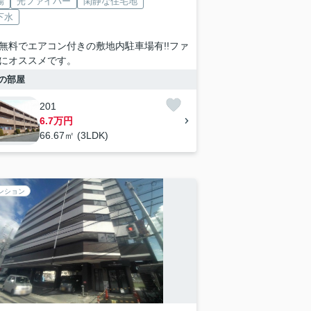
場
光ファイバー
閑静な住宅地
下水
無料でエアコン付きの敷地内駐車場有!!ファ
にオススメです。
の部屋
201
6.7万円
66.67㎡ (3LDK)
ンション