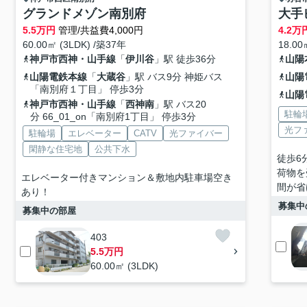
グランドメゾン南別府
大手
5.5
万円
管理/共益費4,000円
4.2
万
60.00㎡ (3LDK) /築37年
18.00
神戸市西神・山手線
「
伊川谷
」駅 徒歩36分
山陽
山陽電鉄本線
「
大蔵谷
」駅 バス9分 神姫バス
山陽
「南別府１丁目」 停歩3分
山陽
神戸市西神・山手線
「
西神南
」駅 バス20
駐輪
分 66_01_on「南別府1丁目」 停歩3分
光フ
駐輪場
エレベーター
CATV
光ファイバー
閑静な住宅地
公共下水
徒歩6
荷物を
エレベーター付きマンション＆敷地内駐⾞場空き
間が省
あり！
募集中
募集中の部屋
403
5.5万円
60.00㎡ (3LDK)