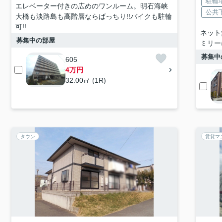
駐輪
エレベーター付きの広めのワンルーム。明石海峡
公共
大橋も淡路島も高階層ならばっちり!!バイクも駐輪
可!!
ネット
募集中の部屋
ミリー
募集中
605
4万円
32.00㎡ (1R)
タウン
賃貸マ