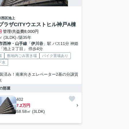
市西区
池上
プラザCITYウエストヒル神戸A棟
円
管理/共益費8,000円
㎡ (3LDK) /築35年
市西神・山手線
「
伊川谷
」駅 バス11分 神姫
「池上２丁目」 停歩4分
場
敷地内ごみ置き場
バイク置場あり
下水
装済み！南東向きエレベーター2基の分譲賃
K
の部屋
402
7.2万円
58.58㎡ (3LDK)