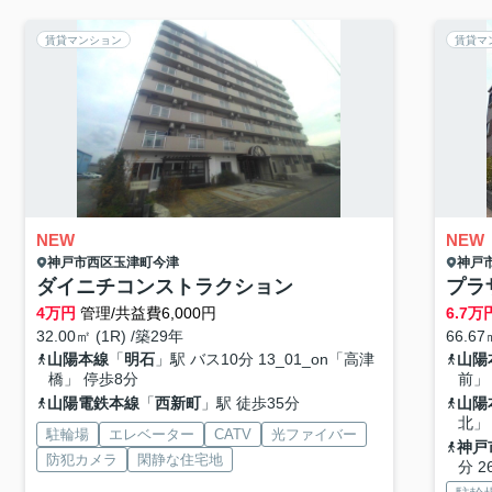
賃貸マンション
賃貸マ
NEW
NEW
神戸市西区
玉津町今津
神戸
ダイニチコンストラクション
プラ
4
万円
管理/共益費6,000円
6.7
万
32.00㎡ (1R) /築29年
66.67
山陽本線
「
明石
」駅 バス10分 13_01_on「高津
山陽
橋」 停歩8分
前」
山陽電鉄本線
「
西新町
」駅 徒歩35分
山陽
北」
駐輪場
エレベーター
CATV
光ファイバー
神戸
防犯カメラ
閑静な住宅地
分 