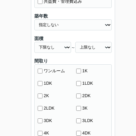
共益費・管理費込み
築年数
面積
～
間取り
ワンルーム
1K
1DK
1LDK
2K
2DK
2LDK
3K
3DK
3LDK
4K
4DK