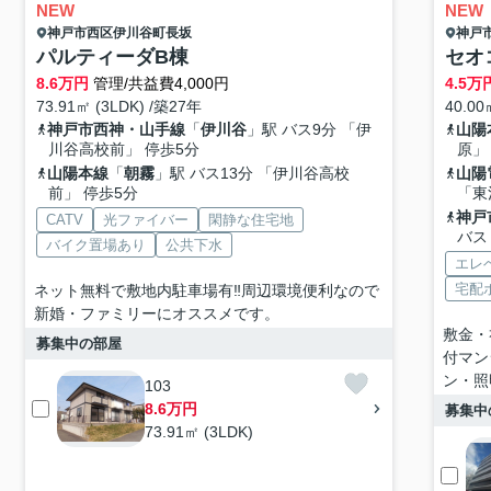
NEW
NEW
神戸市西区
伊川谷町長坂
神戸
パルティーダB棟
セオ
8.6
万円
管理/共益費4,000円
4.5
万
73.91㎡ (3LDK) /築27年
40.00
神戸市西神・山手線
「
伊川谷
」駅 バス9分 「伊
山陽
川谷高校前」 停歩5分
原」
山陽本線
「
朝霧
」駅 バス13分 「伊川谷高校
山陽
前」 停歩5分
「東
神戸
CATV
光ファイバー
閑静な住宅地
バス
バイク置場あり
公共下水
エレ
宅配
ネット無料で敷地内駐車場有‼周辺環境便利なので
新婚・ファミリーにオススメです。
敷金・
募集中の部屋
付マン
ン・照
103
8.6万円
募集中
73.91㎡ (3LDK)