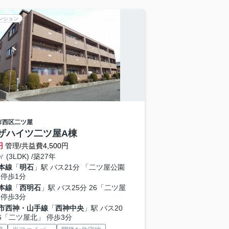
ンション
市西区
二ツ屋
ザハイツ二ツ屋A棟
円
管理/共益費4,500円
㎡ (3LDK) /築27年
本線
「
明石
」駅 バス21分 「二ツ屋公園
 停歩1分
本線
「
西明石
」駅 バス25分 26「二ツ屋
 停歩3分
市西神・山手線
「
西神中央
」駅 バス20
26「二ツ屋北」 停歩3分