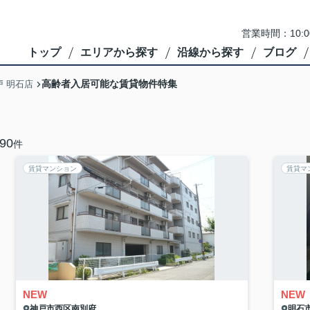
営業時間：10:
トップ
エリアから探す
沿線から探す
ブログ
高齢者入居可能な賃貸物件特集
 明石店
90
件
賃貸マンション
賃貸マ
NEW
NEW
神戸市西区
南別府
明石