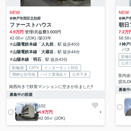
NEW
NEW
神戸市西区
北別府
神戸
ファーストハウス
朝日
4.9
万円
管理/共益費3,000円
7.2
万
42.00㎡ (2DK) /築33年
58.58
山陽電鉄本線
「
人丸前
」駅 徒歩40分
神戸
バス
山陽電鉄本線
「
大蔵谷
」駅 徒歩44分
駐輪
山陽本線
「
明石
」駅 徒歩43分
公共
駐輪場
CATV
インターネット対応
閑静な住宅地
バイク置場あり
公共下水
室内改
貸3LD
南西向きで鉄骨マンションに空きが出ました‼
募集中
募集中の部屋
102
4.9万円
42.00㎡ (2DK)