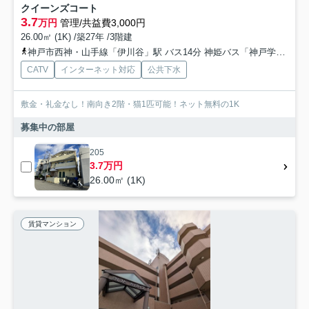
クイーンズコート
3.7
万円
管理/共益費3,000円
26.00㎡ (1K) /築27年 /3階建
神戸市西神・山手線「伊川谷」駅 バス14分 神姫バス「神戸学院大学口」 停歩2分
CATV
インターネット対応
公共下水
敷金・礼金なし！南向き2階・猫1匹可能！ネット無料の1K
募集中の部屋
205
3.7万円
26.00㎡ (1K)
賃貸マンション