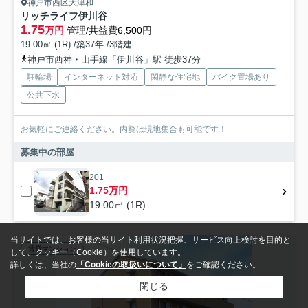
神戸市西区大津和
リッチライフ伊川谷
1.75
万円
管理/共益費6,500円
19.00㎡ (1R) /築37年 /3階建
神戸市西神・山手線「伊川谷」駅 徒歩37分
駐輪場
インターネット対応
閑静な住宅地
バイク置場あり
公共下水
お気軽にご連絡ください。内覧は現地集合も可能です！
募集中の部屋
201
1.75万円
19.00㎡ (1R)
当サイトでは、お客様の当サイト利用状況把握、サービス向上検討を目的と
賃貸マンション
して、クッキー（Cookie）を使用しています。
詳しくは、当社の
「Cookieの取扱いについて」
をご確認ください。
閉じる