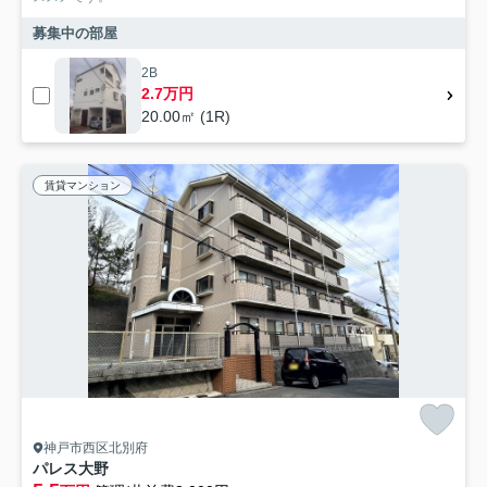
募集中の部屋
2B
2.7万円
20.00㎡ (1R)
賃貸マンション
神戸市西区北別府
パレス大野