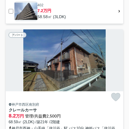
402
7.2万円
58.58㎡ (3LDK)
アパート
神戸市西区南別府
クレールカーサ
8.2
万円
管理/共益費2,500円
68.59㎡ (2LDK) /築21年 /2階建
神戸市西神・山手線「伊川谷」駅 バス10分 神姫バス「伊川谷小学校前」 停歩10分