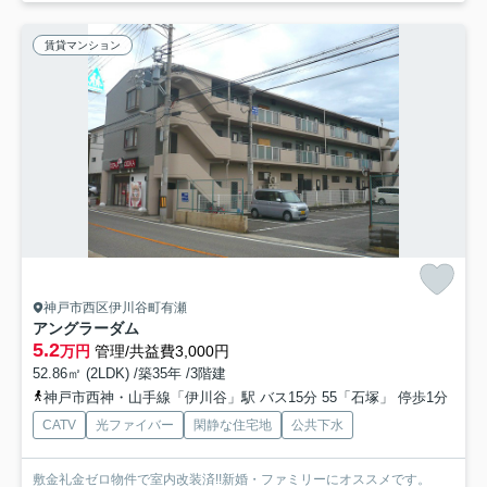
賃貸マンション
神戸市西区伊川谷町有瀬
アングラーダム
5.2
万円
管理/共益費3,000円
52.86㎡ (2LDK) /築35年 /3階建
神戸市西神・山手線「伊川谷」駅 バス15分 55「石塚」 停歩1分
CATV
光ファイバー
閑静な住宅地
公共下水
敷金礼金ゼロ物件で室内改装済!!新婚・ファミリーにオススメです。