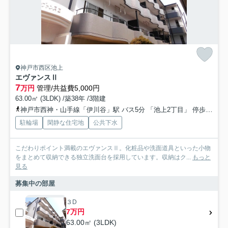
神戸市西区池上
エヴァンスⅡ
7
万円
管理/共益費5,000円
63.00㎡ (3LDK) /築38年 /3階建
神戸市西神・山手線「伊川谷」駅 バス5分 「池上2丁目」 停歩5分
駐輪場
閑静な住宅地
公共下水
こだわりポイント満載のエヴァンスⅡ。化粧品や洗面道具といった小物
をまとめて収納できる独立洗面台を採用しています。収納はク...
もっと
見る
募集中の部屋
３D
7万円
63.00㎡ (3LDK)