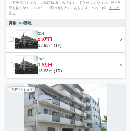
共有テラスもあり、大型駐輪場もあります。ＥＶ付マンション。神戸学
院も徒歩8分。コンビニ・買い物も近くにあります。ペット飼...
もっと
見る
募集中の部屋
314
2.9万円
18.63㎡ (1K)
702
1.9万円
18.63㎡ (1R)
賃貸マンション