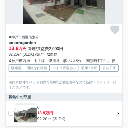
神戸市西区南別府
cocorogarden
13.8
万円
管理/共益費2,000円
92.20㎡ (3LDK) /築7年 /2階建
神戸市西神・山手線「伊川谷」駅 バス8分 「南別府1丁目」 停歩6分
駐輪場
閑静な住宅地
バイク置場あり
駐車2台可
公共下水
南向き物件でペット飼育可能‼周辺環境便利なので新婚・ファミリーに
オススメです。
募集中の部屋
C
13.8万円
92.20㎡ (3LDK)