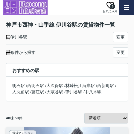
0
お気に入り
神戸市西神・山手線 伊川谷駅の賃貸物件一覧
伊川谷駅
変更
条件から探す
変更
おすすめの駅
明石駅
/
西明石駅
/
大久保駅
/
林崎松江海岸駅
/
西新町駅
/
人丸前駅
/
藤江駅
/
大蔵谷駅
/
伊川谷駅
/
中八木駅
48
棟
50
件
賃貸マンション