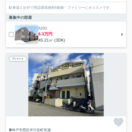
駐車場１台付で周辺環境便利‼新婚・ファミリーにオススメです。
募集中の部屋
A203
6.3万円
45.21㎡ (3DK)
アパート
神戸市西区伊川谷町有瀬