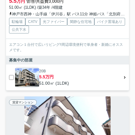
5.5
万円
管理/共益費3,000円
51.00㎡ (1LDK) /築34年 /4階建
神戸市西神・山手線「伊川谷」駅 バス11分 神姫バス「北別府３丁目」 停歩3分
駐輪場
CATV
光ファイバー
閑静な住宅地
バイク置場あり
公共下水
エアコン１台付で広いリビング!!周辺環境便利で単身者・新婚にオスス
メです。
募集中の部屋
20B
5.5万円
51.00㎡ (1LDK)
賃貸マンション