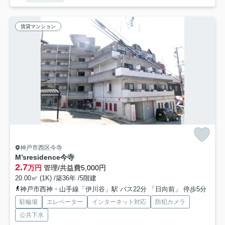
賃貸マンション
神戸市西区今寺
M’sresidence今寺
2.7
万円
管理/共益費5,000円
20.00㎡ (1K) /築36年 /5階建
神戸市西神・山手線「伊川谷」駅 バス22分 「日向前」 停歩5分
駐輪場
エレベーター
インターネット対応
防犯カメラ
公共下水