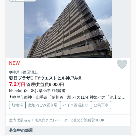
NEW
神戸市西区池上
朝日プラザCITYウエストヒル神戸A棟
7.2
万円
管理/共益費8,000円
58.58㎡ (3LDK) /築35年 /14階建
神戸市西神・山手線「伊川谷」駅 バス11分 神姫バス「池上２丁目」 停歩4分
駐輪場
敷地内ごみ置き場
バイク置場あり
公共下水
室内改装済み！南東向きエレベーター2基の分譲賃貸3LDK
募集中の部屋