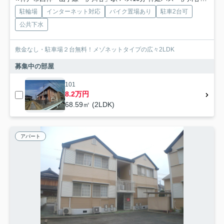
駐輪場
インターネット対応
バイク置場あり
駐車2台可
公共下水
敷金なし・駐車場２台無料！メゾネットタイプの広々2LDK
募集中の部屋
101
8.2万円
68.59㎡ (2LDK)
アパート