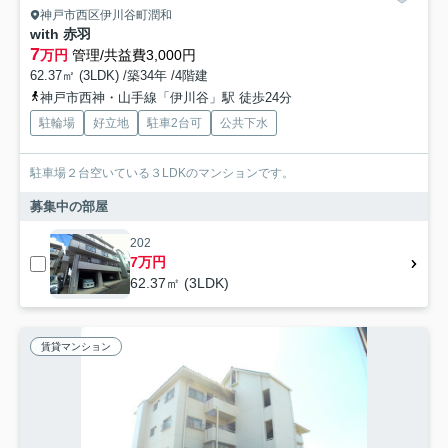
神戸市西区伊川谷町潤和
with 赤羽
7
万円
管理/共益費3,000円
62.37㎡ (3LDK) /築34年 /4階建
神戸市西神・山手線「伊川谷」駅 徒歩24分
駐輪場
好立地
駐車2台可
公共下水
駐車場２台空いている３LDKのマンションです。
募集中の部屋
202
7万円
62.37㎡ (3LDK)
賃貸マンション