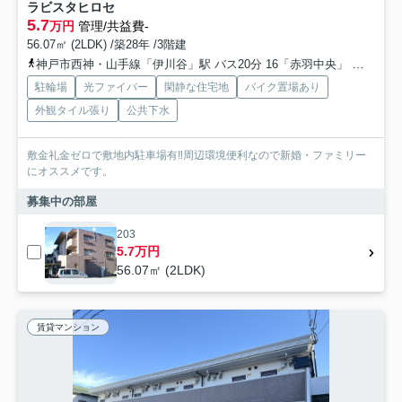
ラビスタヒロセ
5.7
万円
管理/共益費-
56.07㎡ (2LDK) /築28年 /3階建
神戸市西神・山手線「伊川谷」駅 バス20分 16「赤羽中央」 停歩7分
駐輪場
光ファイバー
閑静な住宅地
バイク置場あり
外観タイル張り
公共下水
敷金礼金ゼロで敷地内駐車場有‼周辺環境便利なので新婚・ファミリー
にオススメです。
募集中の部屋
203
5.7万円
56.07㎡ (2LDK)
賃貸マンション