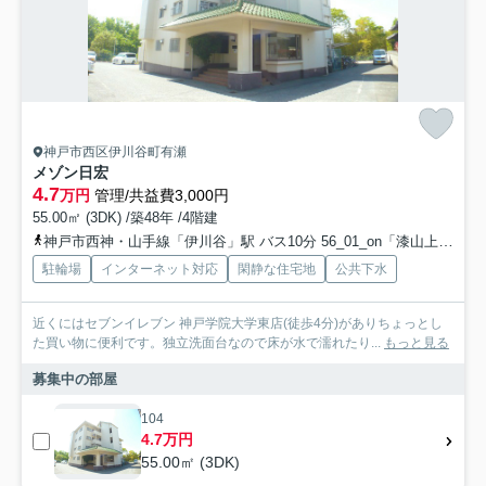
神戸市西区伊川谷町有瀬
メゾン日宏
4.7
万円
管理/共益費3,000円
55.00㎡ (3DK) /築48年 /4階建
神戸市西神・山手線「伊川谷」駅 バス10分 56_01_on「漆山上」 停歩6分
駐輪場
インターネット対応
閑静な住宅地
公共下水
近くにはセブンイレブン 神戸学院大学東店(徒歩4分)がありちょっとし
た買い物に便利です。独立洗面台なので床が水で濡れたり...
もっと見る
募集中の部屋
104
4.7万円
55.00㎡ (3DK)