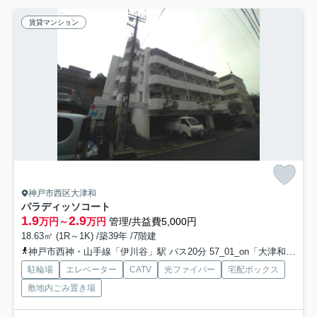
賃貸マンション
神戸市西区大津和
パラディッソコート
1.9
2.9
万円～
万円
管理/共益費5,000円
18.63㎡ (1R～1K) /築39年 /7階建
神戸市西神・山手線「伊川谷」駅 バス20分 57_01_on「大津和」 停歩7分
駐輪場
エレベーター
CATV
光ファイバー
宅配ボックス
敷地内ごみ置き場