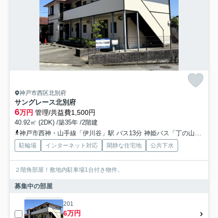
神戸市西区北別府
サングレース北別府
6
万円
管理/共益費1,500円
40.92㎡ (2DK) /築35年 /2階建
神戸市西神・山手線「伊川谷」駅 バス13分 神姫バス「丁の山公園」 停歩3分
駐輪場
インターネット対応
閑静な住宅地
公共下水
２階角部屋！敷地内駐車場1台付き物件。
募集中の部屋
201
6万円