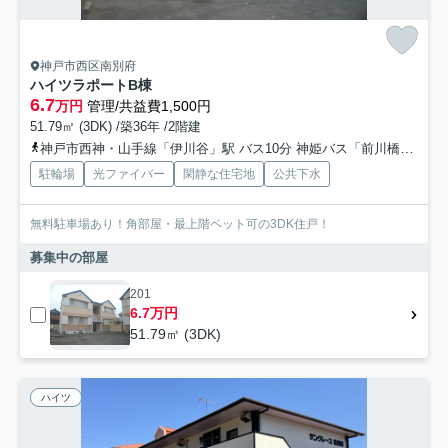
神戸市西区南別府
ハイツラポートB棟
6.7
万円
管理/共益費1,500円
51.79㎡ (3DK) /築36年 /2階建
神戸市西神・山手線「伊川谷」駅 バス10分 神姫バス「前川橋」 停歩5分
駐輪場
光ファイバー
閑静な住宅地
公共下水
無料駐車場あり！角部屋・最上階ペット可の3DK住戸！
募集中の部屋
201
6.7万円
51.79㎡ (3DK)
ハイツ