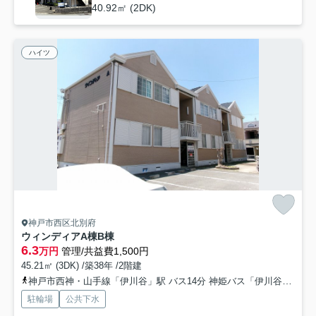
40.92㎡ (2DK)
ハイツ
神戸市西区北別府
ウィンディアA棟B棟
6.3
万円
管理/共益費1,500円
45.21㎡ (3DK) /築38年 /2階建
神戸市西神・山手線「伊川谷」駅 バス14分 神姫バス「伊川谷小学校前」 停歩7分
駐輪場
公共下水