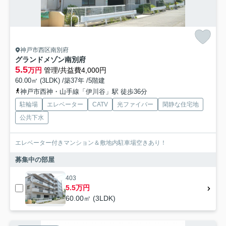
神戸市西区南別府
グランドメゾン南別府
5.5
万円
管理/共益費4,000円
60.00㎡ (3LDK) /築37年 /5階建
神戸市西神・山手線「伊川谷」駅 徒歩36分
駐輪場
エレベーター
CATV
光ファイバー
閑静な住宅地
公共下水
エレベーター付きマンション＆敷地内駐⾞場空きあり！
募集中の部屋
403
5.5万円
60.00㎡ (3LDK)