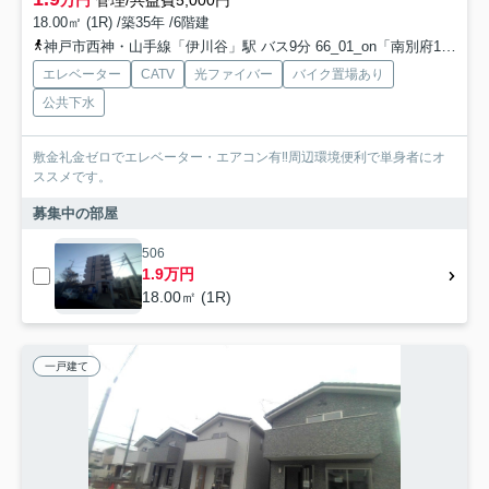
万円
管理/共益費5,000円
18.00㎡ (1R) /築35年 /6階建
神戸市西神・山手線「伊川谷」駅 バス9分 66_01_on「南別府1丁目」 停歩4分
エレベーター
CATV
光ファイバー
バイク置場あり
公共下水
敷金礼金ゼロでエレベーター・エアコン有‼周辺環境便利で単身者にオ
ススメです。
募集中の部屋
506
1.9万円
18.00㎡ (1R)
一戸建て