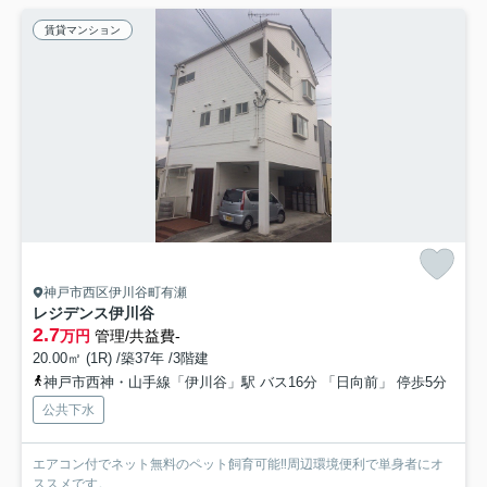
賃貸マンション
神戸市西区伊川谷町有瀬
レジデンス伊川谷
2.7
万円
管理/共益費-
20.00㎡ (1R) /築37年 /3階建
神戸市西神・山手線「伊川谷」駅 バス16分 「日向前」 停歩5分
公共下水
エアコン付でネット無料のペット飼育可能‼周辺環境便利で単身者にオ
ススメです。