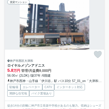
賃貸マンション
神戸市西区大津和
ロイヤルメゾンアドニス
5.8
万円
管理/共益費8,000円
56.00㎡ (2LDK) /築37年 /6階建
神戸市西神・山手線「伊川谷」駅 バス10分 57_01_on「大津和」 停歩6分
駐輪場
エレベーター
CATV
インターネット対応
閑静な住宅地
バイク置場あり
徒歩14分の距離に神戸市立長坂中学校があるのも魅力。収納はシューズ