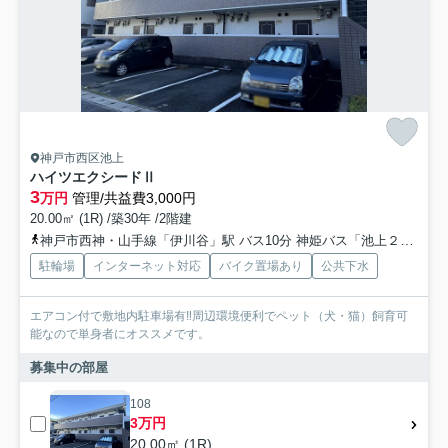
神戸市西区池上
ハイツエクシードⅡ
3
万円
管理/共益費3,000円
20.00㎡ (1R) /築30年 /2階建
神戸市西神・山手線「伊川谷」駅 バス10分 神姫バス「池上２丁目」 停歩3分
駐輪場
インターネット対応
バイク置場あり
公共下水
エアコン付で敷地内駐車場有‼周辺環境便利でペット（犬・猫）飼育可
能なので単身者にオススメです。
募集中の部屋
108
3万円
20.00㎡ (1R)