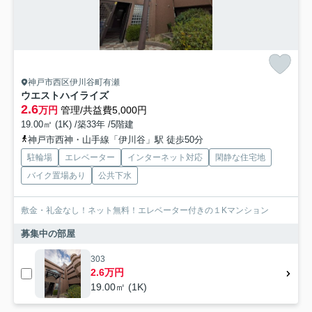
神戸市西区伊川谷町有瀬
ウエストハイライズ
2.6
万円
管理/共益費5,000円
19.00㎡ (1K) /築33年 /5階建
神戸市西神・山手線「伊川谷」駅 徒歩50分
駐輪場
エレベーター
インターネット対応
閑静な住宅地
バイク置場あり
公共下水
敷金・礼金なし！ネット無料！エレベーター付きの１Kマンション
募集中の部屋
303
2.6万円
19.00㎡ (1K)