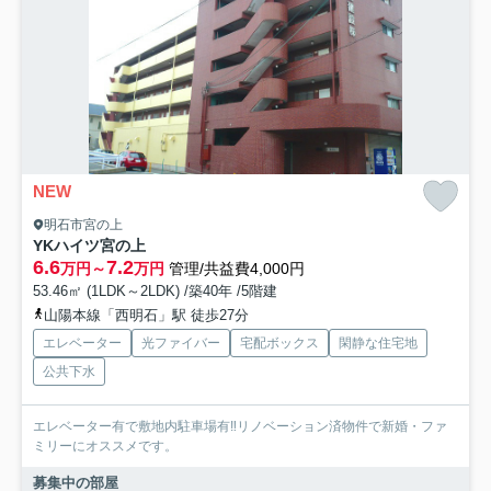
NEW
明石市宮の上
YKハイツ宮の上
6.6
7.2
万円～
万円
管理/共益費4,000円
53.46㎡ (1LDK～2LDK) /築40年 /5階建
山陽本線「西明石」駅 徒歩27分
エレベーター
光ファイバー
宅配ボックス
閑静な住宅地
公共下水
エレベーター有で敷地内駐車場有‼リノベーション済物件で新婚・ファ
ミリーにオススメです。
募集中の部屋