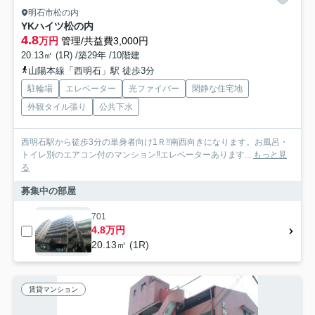
明石市松の内
YKハイツ松の内
4.8
万円
管理/共益費3,000円
20.13㎡ (1R) /築29年 /10階建
山陽本線「西明石」駅 徒歩3分
駐輪場
エレベーター
光ファイバー
閑静な住宅地
外観タイル張り
公共下水
西明石駅から徒歩3分の単身者向け1Ｒ‼南西向きになります。お風呂・
トイレ別のエアコン付のマンション‼エレベーターあります...
もっと見
る
募集中の部屋
701
4.8万円
20.13㎡ (1R)
賃貸マンション