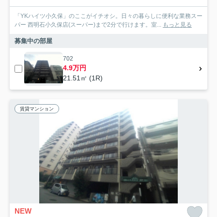
「YKハイツ小久保」のここがイチオシ。日々の暮らしに便利な業務スー
パー 西明石小久保店(スーパー)まで2分で行けます。室...
もっと見る
募集中の部屋
702
4.9万円
21.51㎡ (1R)
賃貸マンション
NEW