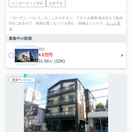
インターネット対応
公共下水
「ガーデン・パレス」のここがイチオシ。フタツカ薬局 枝吉店まで徒歩
5分にあるので、体調が悪くなっても安心。収納はシューズ...
もっと見
る
募集中の部屋
302
4.5万円
31.68㎡ (1DK)
賃貸マンション