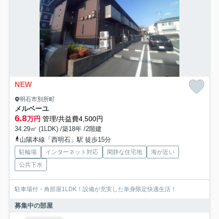
NEW
明石市別所町
メルベーユ
6.8
万円
管理/共益費4,500円
34.29㎡ (1LDK) /築18年 /2階建
山陽本線「西明石」駅 徒歩15分
駐輪場
インターネット対応
閑静な住宅地
海が近い
公共下水
駐車場付・角部屋1LDK！設備が充実した単身限定快適生活！
募集中の部屋