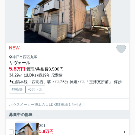
NEW
神戸市西区丸塚
リヴェール
5.8
万円
管理/共益費3,500円
34.29㎡ (1LDK) /築19年 /2階建
山陽本線「西明石」駅 バス25分 神姫バス「玉津支所前」 停歩10分
駐輪場
公共下水
ハウスメーカー施工の１LDK!駐車場１台付き！
募集中の部屋
201
5.8万円