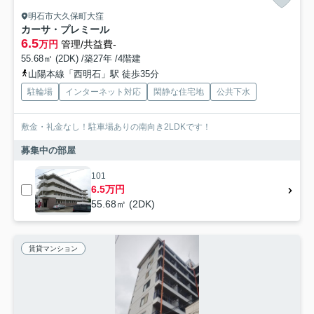
明石市大久保町大窪
カーサ・プレミール
6.5
万円
管理/共益費-
55.68㎡ (2DK) /築27年 /4階建
山陽本線「西明石」駅 徒歩35分
駐輪場
インターネット対応
閑静な住宅地
公共下水
敷金・礼金なし！駐車場ありの南向き2LDKです！
募集中の部屋
101
6.5万円
55.68㎡ (2DK)
賃貸マンション