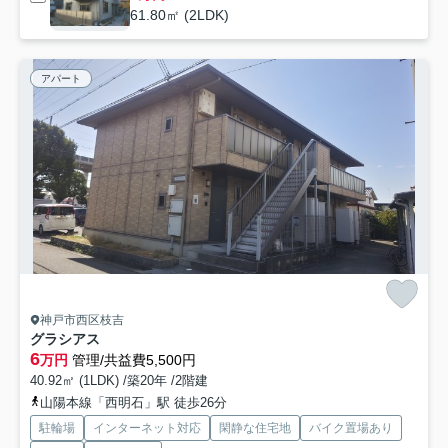
61.80㎡ (2LDK)
アパート
神戸市西区枝吉
グラシアス
6
万円
管理/共益費5,500円
40.92㎡ (1LDK) /築20年 /2階建
山陽本線「西明石」駅 徒歩26分
駐輪場
インターネット対応
閑静な住宅地
バイク置場あり