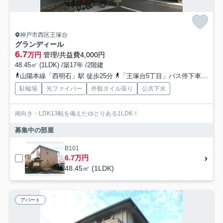
神戸市西区王塚台
グランディール
6.7
万円
管理/共益費4,000円
48.45㎡ (1LDK) /築17年 /2階建
山陽本線「西明石」駅 徒歩25分
「王塚台5丁目」バス停下車 徒歩5分
駐輪場
光ファイバー
外観タイル張り
公共下水
南向き・LDK13帖を備えたゆとりある1LDK！
募集中の部屋
B101
6.7万円
48.45㎡ (1LDK)
アパート