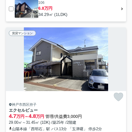
106
6.8万円
34.29㎡ (1LDK)
賃貸マンション
神戸市西区持子
エクセルビュー
4.7
4.8
万円～
万円
管理/共益費3,000円
29.00㎡～31.45㎡ (1DK) /築25年 /2階建
山陽本線「西明石」駅 バス13分 「玉津曙」 停歩2分