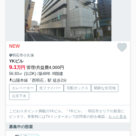
NEW
明石市小久保
YKビル
9.1
万円
管理/共益費4,000円
56.83㎡ (1LDK) /築48年 /8階建
山陽本線「西明石」駅 徒歩2分
エレベーター
光ファイバー
宅配ボックス
閑静な住宅地
公共下水
こだわりポイント満載のYKビル。「YKビル」：明石市エリアの新居に
ピッタリ。来客時にはTVインターホンで訪問者の顔を確認...
もっと見る
募集中の部屋