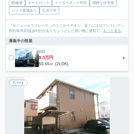
駐輪場
オートロック
インターネット対応
閑静な住宅地
バイク置場あり
公共下水
「セジュールラフレーズ」のここがイチオシ。近くにはセブンイレブン
明石鳥羽店(徒歩6分)がありちょっとした買い物に便利で...
もっと見る
募集中の部屋
102
9.3万円
55.65㎡ (2LDK)
アパート