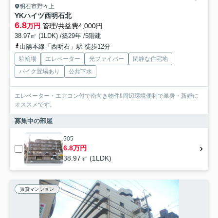
明石市野々上
YKハイツ西明石北
6.8
万円
管理/共益費4,000円
38.97㎡ (1LDK) /築29年 /5階建
山陽本線「西明石」駅 徒歩12分
駐輪場
エレベーター
光ファイバー
閑静な住宅地
バイク置場あり
公共下水
エレベーター・エアコン付で南向き物件‼周辺環境便利で単身・新婚に
オススメです。
募集中の部屋
505
6.8万円
38.97㎡ (1LDK)
賃貸マンション