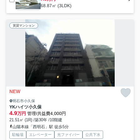
68.87㎡ (3LDK)
賃貸マンション
NEW
明石市小久保
YKハイツ小久保
4.9
万円
管理/共益費4,000円
21.51㎡ (1R) /築30年 /10階建
山陽本線「西明石」駅 徒歩5分
駐輪場
エレベーター
光ファイバー
公共下水