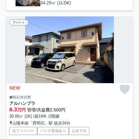
34.29㎡ (1LDK)
アパート
NEW
明石市沢野
アルハンブラ
6.3
万円
管理/共益費2,500円
30.00㎡ (1K) /築19年 /2階建
山陽本線「西明石」駅 徒歩24分
光ファイバー
バイク置場あり
公共下水