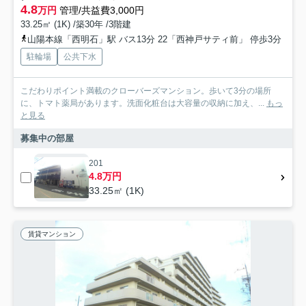
4.8
万円
管理/共益費3,000円
33.25㎡ (1K) /築30年 /3階建
山陽本線「西明石」駅 バス13分 22「西神戸サティ前」 停歩3分
駐輪場
公共下水
こだわりポイント満載のクローバーズマンション。歩いて3分の場所
に、トマト薬局があります。洗面化粧台は大容量の収納に加え、...
もっ
と見る
募集中の部屋
201
4.8万円
33.25㎡ (1K)
賃貸マンション