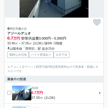
明石市藤が丘
アジールデュオ
6.7
万円
管理/共益費3,000円～5,000円
33.80㎡～37.05㎡ (1LDK) /築9年 /2階建
山陽本線「西明石」駅 徒歩15分
閑静な住宅地
バイク置場あり
公共下水
エアコン１台でペット飼育可能!!周辺環境便利なので単身者・新婚にオ
ススメです。
募集中の部屋
A102
6.7万円
37.05㎡ (1LDK)