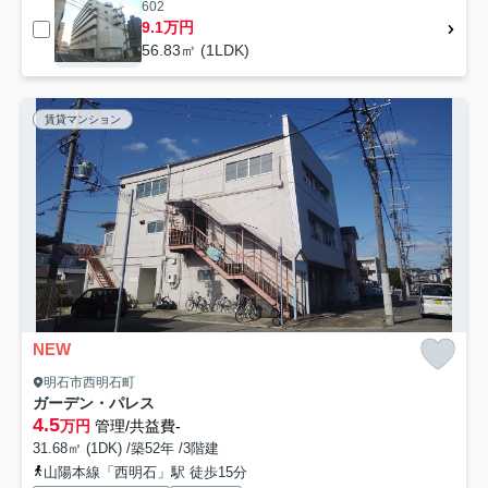
602
9.1万円
56.83㎡ (1LDK)
賃貸マンション
NEW
明石市西明石町
ガーデン・パレス
4.5
万円
管理/共益費-
31.68㎡ (1DK) /築52年 /3階建
山陽本線「西明石」駅 徒歩15分