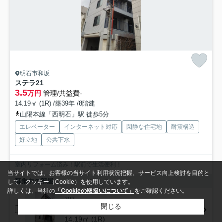
明石市和坂
ステラ21
3.5
万円
管理/共益費-
14.19㎡ (1R) /築39年 /8階建
山陽本線「西明石」駅 徒歩5分
エレベーター
インターネット対応
閑静な住宅地
耐震構造
好立地
公共下水
室内リフォーム済み！駅前で生活便利！
当サイトでは、お客様の当サイト利用状況把握、サービス向上検討を目的と
募集中の部屋
して、クッキー（Cookie）を使用しています。
詳しくは、当社の
「Cookieの取扱いについて」
をご確認ください。
303
閉じる
3.5万円
14.19㎡ (1R)