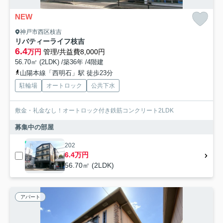
NEW
神戸市西区枝吉
リバティーライフ枝吉
6.4
万円
管理/共益費8,000円
56.70㎡ (2LDK) /築36年 /4階建
山陽本線「西明石」駅 徒歩23分
駐輪場
オートロック
公共下水
敷金・礼金なし！オートロック付き鉄筋コンクリート2LDK
募集中の部屋
202
6.4万円
56.70㎡ (2LDK)
アパート