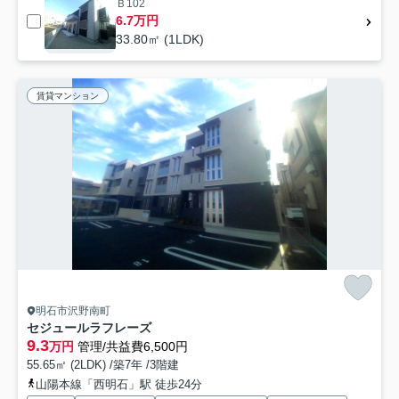
Ｂ102
6.7万円
33.80㎡ (1LDK)
賃貸マンション
明石市沢野南町
セジュールラフレーズ
9.3
万円
管理/共益費6,500円
55.65㎡ (2LDK) /築7年 /3階建
山陽本線「西明石」駅 徒歩24分