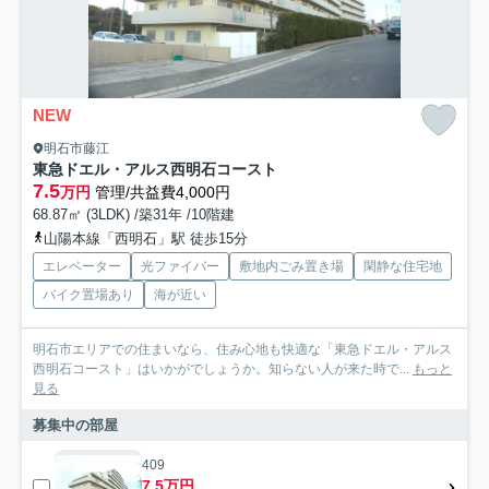
NEW
明石市藤江
東急ドエル・アルス西明石コースト
7.5
万円
管理/共益費4,000円
68.87㎡ (3LDK) /築31年 /10階建
山陽本線「西明石」駅 徒歩15分
エレベーター
光ファイバー
敷地内ごみ置き場
閑静な住宅地
バイク置場あり
海が近い
明石市エリアでの住まいなら、住み心地も快適な「東急ドエル・アルス
西明石コースト」はいかがでしょうか。知らない人が来た時で...
もっと
見る
募集中の部屋
409
7.5万円