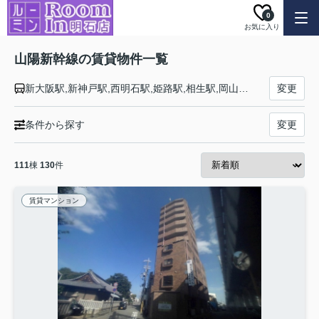
0
お気に入り
山陽新幹線の賃貸物件一覧
新大阪駅,新神戸駅,西明石駅,姫路駅,相生駅,岡山駅,新倉敷駅,福山駅,新尾道駅,三原駅,東広島駅,広島駅,新岩国駅,徳山駅,新山口駅,厚狭駅,新下関駅,小倉駅,博多駅
変更
条件から探す
変更
111
棟
130
件
賃貸マンション