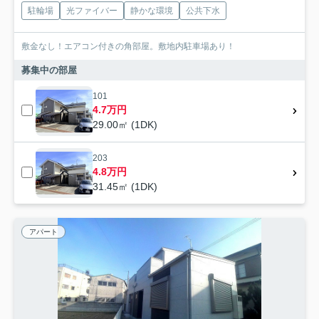
駐輪場
光ファイバー
静かな環境
公共下水
敷金なし！エアコン付きの角部屋。敷地内駐車場あり！
募集中の部屋
101
4.7万円
29.00㎡ (1DK)
203
4.8万円
31.45㎡ (1DK)
アパート