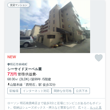
賃貸マンション
NEW
明石市林崎町
シーサイドヌーベル重
7
万円
管理/共益費-
68.00㎡ (3LDK) /築99年 /5階建
山陽本線「西明石」駅 徒歩32分
駐輪場
インターネット対応
閑静な住宅地
公共下水
ローソン 明石南貴崎店まで徒歩3分と近場にコンビニがあるのもポイン
ト。収納はシューズボックス・押入など豊富なので、広々と...
もっと見