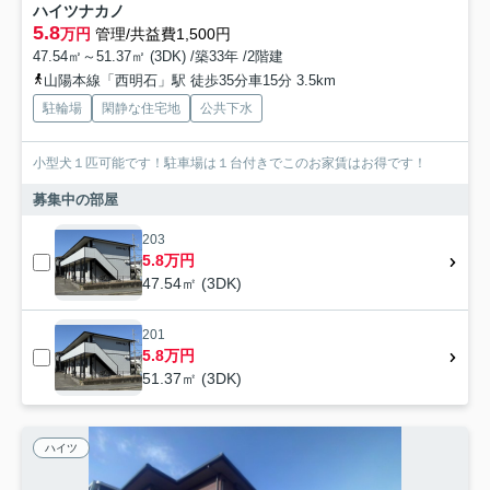
ハイツナカノ
5.8
万円
管理/共益費1,500円
47.54㎡～51.37㎡ (3DK) /築33年 /2階建
山陽本線「西明石」駅 徒歩35分車15分 3.5km
駐輪場
閑静な住宅地
公共下水
小型犬１匹可能です！駐車場は１台付きでこのお家賃はお得です！
募集中の部屋
203
5.8万円
47.54㎡ (3DK)
201
5.8万円
51.37㎡ (3DK)
ハイツ