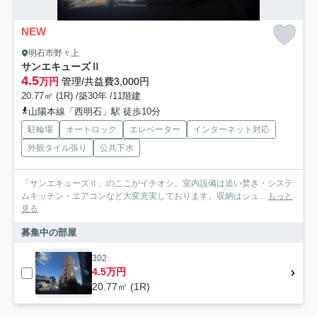
NEW
明石市野々上
サンエキューズⅡ
4.5
万円
管理/共益費3,000円
20.77㎡ (1R) /築30年 /11階建
山陽本線「西明石」駅 徒歩10分
駐輪場
オートロック
エレベーター
インターネット対応
外観タイル張り
公共下水
「サンエキューズⅡ」のここがイチオシ。室内設備は追い焚き・システ
ムキッチン・エアコンなど大変充実しております。収納はシュ...
もっと
見る
募集中の部屋
302
4.5万円
20.77㎡ (1R)