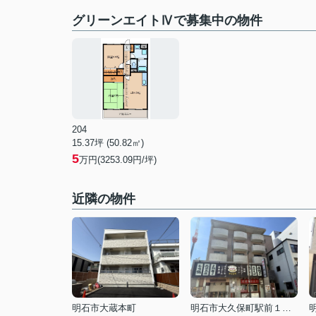
グリーンエイトⅣで募集中の物件
204
15.37坪 (50.82㎡)
5
万円(3253.09円/坪)
近隣の物件
明石市大蔵本町
明石市大久保町駅前１丁目