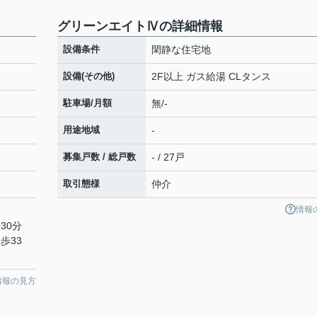
グリーンエイトⅣの詳細情報
設備条件
閑静な住宅地
設備(その他)
2F以上 ガス給湯 CLタンス
駐車場/月額
無/-
用途地域
-
募集戸数 / 総戸数
- / 27戸
取引態様
仲介
情報
30分
歩33
情報の見方