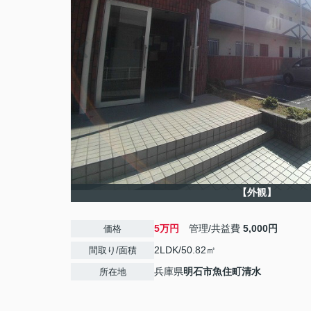
【外観】
5万円
管理/共益費
5,000円
価格
2LDK/50.82㎡
間取り/面積
兵庫県
明石市
魚住町清水
所在地