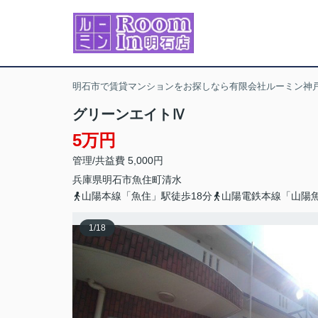
明石市で賃貸マンションをお探しなら有限会社ルーミン神戸
グリーンエイトⅣ
5万円
管理/共益費 5,000円
兵庫県
明石市
魚住町清水
山陽本線「魚住」駅徒歩18分
山陽電鉄本線「山陽魚
1
/
18