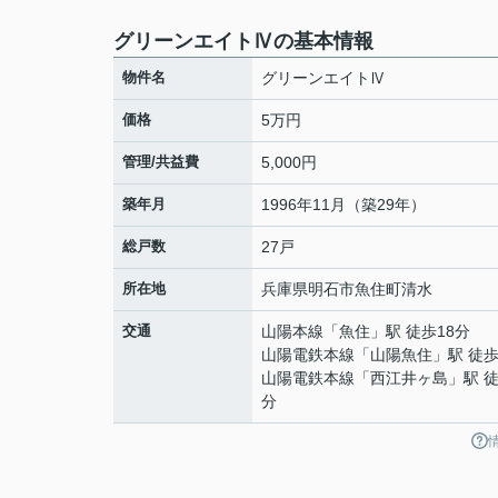
グリーンエイトⅣの基本情報
物件名
グリーンエイトⅣ
価格
5万円
管理/共益費
5,000円
築年月
1996年11月（築29年）
総戸数
27戸
所在地
兵庫県
明石市
魚住町清水
交通
山陽本線
「
魚住
」駅 徒歩18分
山陽電鉄本線
「
山陽魚住
」駅 徒歩
山陽電鉄本線
「
西江井ヶ島
」駅 徒
分