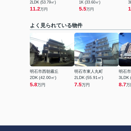
2LDK (53.79㎡)
1K (33.60㎡)
3
11.2
5.5
1
万円
万円
よく見られている物件
明石市西朝霧丘
明石市東人丸町
明石市
2DK (42.00㎡)
2LDK (55.91㎡)
3LDK 
5.8
7.5
8.7
万円
万円
万