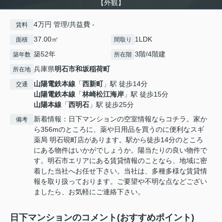
【外観】
4万円 管理/共益費 -
賃料
37.00㎡
1LDK
面積
間取り
築52年
3階/4階建
築年数
所在階
兵庫県
明石市
和坂稲荷町
所在地
山陽電鉄本線
「
西新町
」駅 徒歩14分
交通
山陽電鉄本線
「
林崎松江海岸
」駅 徒歩15分
山陽本線
「
西明石
」駅 徒歩25分
新着情報：日下マンションの空室情報ならコチラ。家か
備考
ら356mのところに、薬や日用品を買うのに便利なスギ
薬局 明石硯町店があります。駅から徒歩14分のところ
にある物件はいかがでしょうか。陽当たりの良い物件で
す。明石市エリアにある賃貸情報のことなら、地域に密
着した当社へお任せ下さい。当社は、多種多様な賃貸情
報を取り扱っております。ご要望や不明な点などござい
ましたら、お気軽にご連絡下さい。
日下マンションのコメント(おすすめポイント)