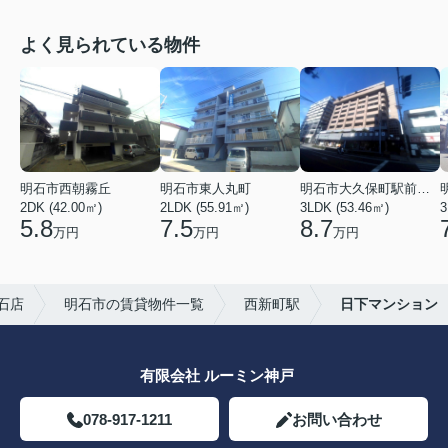
よく見られている物件
明石市西朝霧丘
明石市東人丸町
明石市大久保町駅前２丁目
2DK (42.00㎡)
2LDK (55.91㎡)
3LDK (53.46㎡)
3
5.8
7.5
8.7
万円
万円
万円
石店
明石市の賃貸物件一覧
西新町駅
日下マンション
有限会社 ルーミン神戸
078-917-1211
お問い合わせ