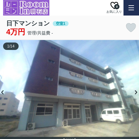
0
お気に入り
日下マンション
空室1
4万円
管理/共益費 -
1
/
14