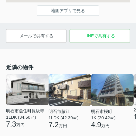
地図アプリで見る
メールで共有する
LINEで共有する
近隣の物件
2
明石市魚住町長坂寺
明石市桜町
明石市藤江
1LDK (34.50㎡)
1K (20.42㎡)
1LDK (42.39㎡)
7.3
4.9
7.2
万円
万円
万円