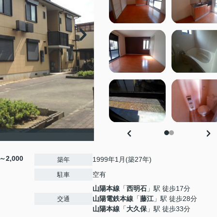
～2,000
1999年1月(築27年)
築年
空有
駐車
山陽本線
「
西明石
」駅 徒歩17分
山陽電鉄本線
「
藤江
」駅 徒歩28分
交通
山陽本線
「
大久保
」駅 徒歩33分