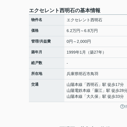
エクセレント西明石の基本情報
物件名
エクセレント西明石
価格
6.2万円～6.8万円
管理/共益費
0円～2,000円
築年月
1999年1月（築27年）
総戸数
-
所在地
兵庫県
明石市
鳥羽
交通
山陽本線
「
西明石
」駅 徒歩17分
山陽電鉄本線
「
藤江
」駅 徒歩28
山陽本線
「
大久保
」駅 徒歩33分