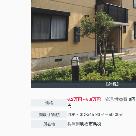
【外観】
6.2万円～6.8万円
管理/共益費
0円
価格
円
2DK～3DK/45.93㎡～50.00㎡
間取り/面積
兵庫県
明石市
鳥羽
所在地