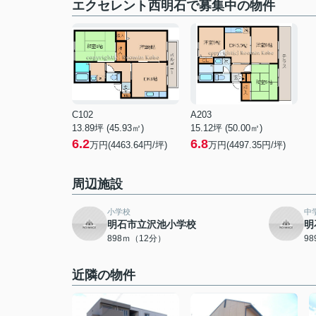
エクセレント西明石で募集中の物件
C102
A203
13.89坪 (45.93㎡)
15.12坪 (50.00㎡)
6.2
6.8
万円(4463.64円/坪)
万円(4497.35円/坪)
周辺施設
小学校
中
明石市立沢池小学校
明
898ｍ（12分）
9
近隣の物件