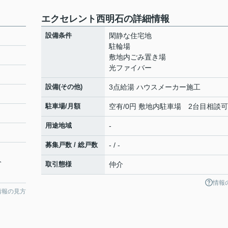
エクセレント西明石の詳細情報
設備条件
閑静な住宅地
駐輪場
敷地内ごみ置き場
光ファイバー
設備(その他)
3点給湯 ハウスメーカー施工
駐車場/月額
空有/0円 敷地内駐車場 2台目相談可
用途地域
-
募集戸数 / 総戸数
- / -
分
取引態様
仲介
情報
情報の見方