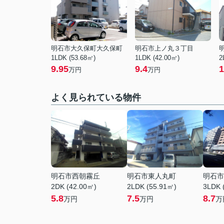
明石市大久保町大久保町
明石市上ノ丸３丁目
1LDK (53.68㎡)
1LDK (42.00㎡)
2
9.95
9.4
1
万円
万円
よく見られている物件
明石市西朝霧丘
明石市東人丸町
明石市
2DK (42.00㎡)
2LDK (55.91㎡)
3LDK 
5.8
7.5
8.7
万円
万円
万