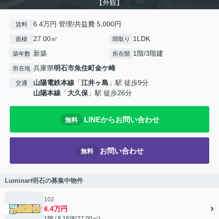
【外観】
6.4万円 管理/共益費 5,000円
賃料
27.00㎡
1LDK
面積
間取り
新築
1階/3階建
築年数
所在階
兵庫県
明石市
魚住町金ケ崎
所在地
山陽電鉄本線
「
江井ヶ島
」駅 徒歩9分
交通
山陽本線
「
大久保
」駅 徒歩26分
LINEからお問い合わせ
無料
お問い合わせ
無料
Luminart明石の募集中物件
102
6.4万円
1階 / 8.16坪(27.00㎡)