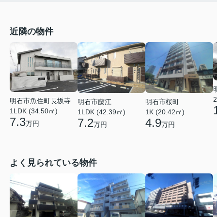
近隣の物件
2
明石市魚住町長坂寺
明石市桜町
明石市藤江
1LDK (34.50㎡)
1K (20.42㎡)
1LDK (42.39㎡)
7.3
4.9
7.2
万円
万円
万円
よく見られている物件