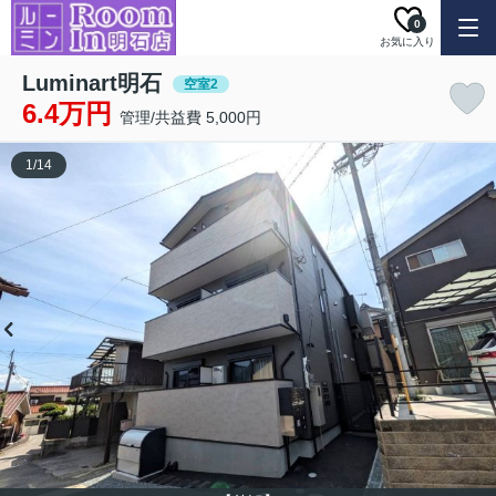
0
お気に入り
Luminart明石
空室2
6.4万円
管理/共益費 5,000円
1
/
14