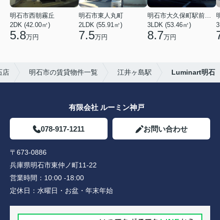
明石市西朝霧丘
明石市東人丸町
明石市大久保町駅前２丁目
2DK (42.00㎡)
2LDK (55.91㎡)
3LDK (53.46㎡)
3
5.8
7.5
8.7
万円
万円
万円
石店
明石市の賃貸物件一覧
江井ヶ島駅
Luminart明石
有限会社 ルーミン神戸
078-917-1211
お問い合わせ
〒673-0886
兵庫県明石市東仲ノ町11-22
営業時間：
10:00 -18:00
定休日：
水曜日・お盆・年末年始