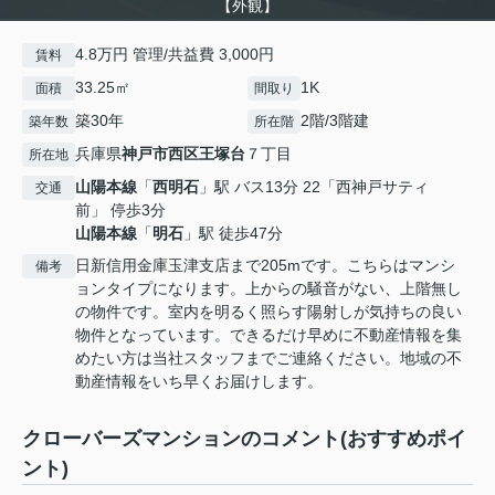
【外観】
4.8万円 管理/共益費 3,000円
賃料
33.25㎡
1K
面積
間取り
築30年
2階/3階建
築年数
所在階
兵庫県
神戸市西区
王塚台
７丁目
所在地
山陽本線
「
西明石
」駅 バス13分 22「西神戸サティ
交通
前」 停歩3分
山陽本線
「
明石
」駅 徒歩47分
日新信用金庫玉津支店まで205mです。こちらはマンシ
備考
ョンタイプになります。上からの騒音がない、上階無し
の物件です。室内を明るく照らす陽射しが気持ちの良い
物件となっています。できるだけ早めに不動産情報を集
めたい方は当社スタッフまでご連絡ください。地域の不
動産情報をいち早くお届けします。
クローバーズマンションのコメント(おすすめポイ
ント)