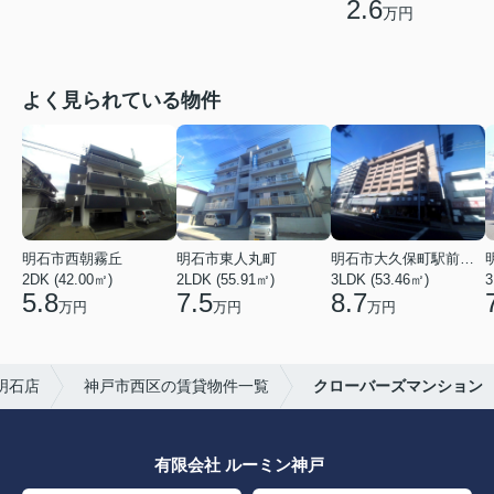
2.6
万円
よく見られている物件
明石市西朝霧丘
明石市東人丸町
明石市大久保町駅前２丁目
2DK (42.00㎡)
2LDK (55.91㎡)
3LDK (53.46㎡)
3
5.8
7.5
8.7
万円
万円
万円
明石店
神戸市西区の賃貸物件一覧
クローバーズマンション
有限会社 ルーミン神戸