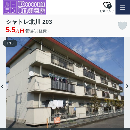
0
お気に入り
シャトレ北川 203
5.5
万円
管理/共益費 -
1
/
16