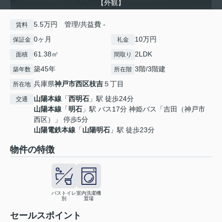
【外観】
5.5万円 管理/共益費 -
賃料
0ヶ月
10万円
保証金
礼金
61.38㎡
2LDK
面積
間取り
築45年
3階/3階建
築年数
所在階
兵庫県
神戸市西区
枝吉
５丁目
所在地
山陽本線
「
西明石
」駅 徒歩24分
交通
山陽本線
「
明石
」駅 バス17分 神姫バス「吉田（神戸市
西区）」 停歩5分
山陽電鉄本線
「
山陽明石
」駅 徒歩23分
物件の特徴
バストイレ
室内洗濯機
別
置場
セールスポイント