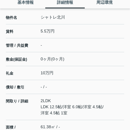
基本情報
詳細情報
周辺環境
シャトレ北川
物件名
5.5万円
賃料
-
管理 / 共益費
0ヶ月(0ヶ月)
敷金(保証金)
10万円
礼金
- / -
償却 / 敷引
2LDK
間取り / 詳細
LDK 12.5帖
/
洋室 6.0帖
/
洋室 4.5帖
/
洋室 4.5帖 1室
61.38㎡ / -
面積 /