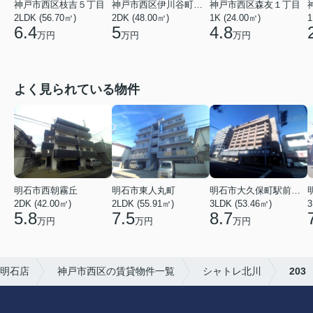
神戸市西区枝吉５丁目
神戸市西区伊川谷町有瀬
神戸市西区森友１丁目
2LDK (56.70㎡)
2DK (48.00㎡)
1K (24.00㎡)
1
6.4
5
4.8
万円
万円
万円
よく見られている物件
明石市大久保町駅前２丁目
明石市西朝霧丘
明石市東人丸町
3LDK (53.46㎡)
2DK (42.00㎡)
2LDK (55.91㎡)
3
8.7
5.8
7.5
万円
万円
万円
 明石店
神戸市西区の賃貸物件一覧
シャトレ北川
203