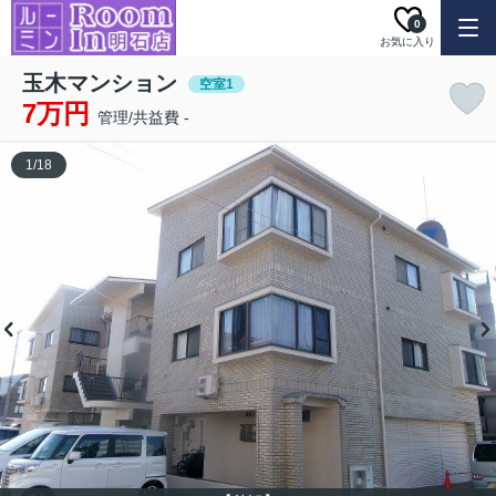
0
お気に入り
玉木マンション
空室1
7万円
管理/共益費 -
1
/
18