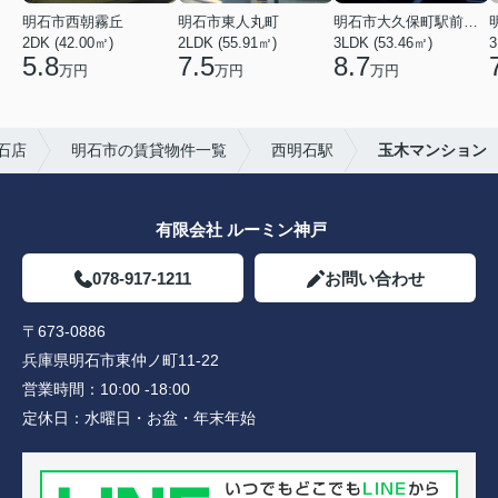
明石市西朝霧丘
明石市東人丸町
明石市大久保町駅前２丁目
2DK (42.00㎡)
2LDK (55.91㎡)
3LDK (53.46㎡)
3
5.8
7.5
8.7
万円
万円
万円
石店
明石市の賃貸物件一覧
西明石駅
玉木マンション
有限会社 ルーミン神戸
078-917-1211
お問い合わせ
〒673-0886
兵庫県明石市東仲ノ町11-22
営業時間：
10:00 -18:00
定休日：
水曜日・お盆・年末年始