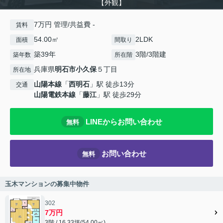
【外観】
7万円 管理/共益費 -
賃料
54.00㎡
2LDK
面積
間取り
築39年
3階/3階建
築年数
所在階
兵庫県
明石市
小久保
５丁目
所在地
山陽本線
「
西明石
」駅 徒歩13分
交通
山陽電鉄本線
「
藤江
」駅 徒歩29分
LINEからお問い合わせ
無料
お問い合わせ
無料
玉木マンションの募集中物件
302
7万円
3階 / 16.33坪(54.00㎡)