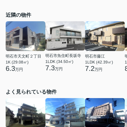
近隣の物件
明石市魚住町長坂寺
明石市天文町２丁目
明石市藤江
1LDK (34.50㎡)
1K (29.08㎡)
1
1LDK (42.39㎡)
7.3
6.3
7.2
万円
万円
万円
よく見られている物件