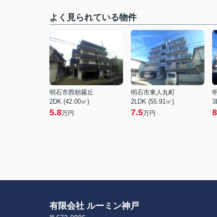
よく見られている物件
明石市西朝霧丘
明石市東人丸町
2DK (42.00㎡)
2LDK (55.91㎡)
3
5.8
7.5
8
万円
万円
有限会社 ルーミン神戸