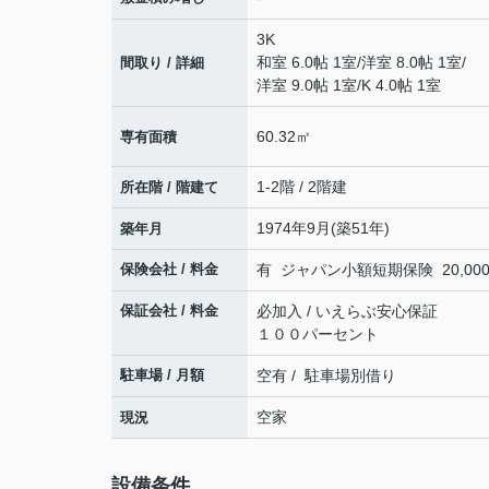
3K
和室 6.0帖 1室
/
洋室 8.0帖 1室
/
間取り / 詳細
洋室 9.0帖 1室
/
K 4.0帖 1室
60.32㎡
専有面積
1-2階 / 2階建
所在階 / 階建て
1974年9月(築51年)
築年月
保険会社 / 料金
有 ジャパン小額短期保険 20,000円
保証会社 / 料金
必加入 / いえらぶ安心保証
１００パーセント
駐車場 / 月額
空有 / 駐車場別借り
空家
現況
設備条件