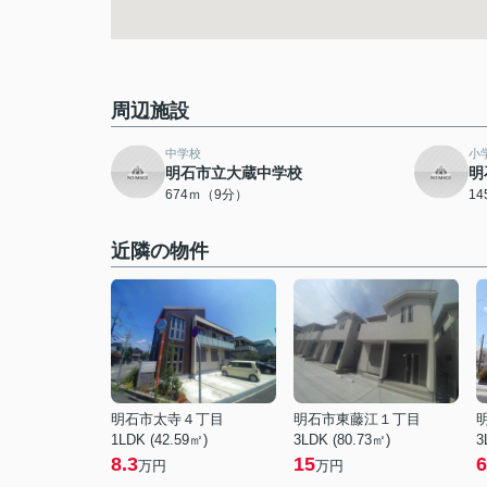
周辺施設
中学校
小
明石市立大蔵中学校
明
674ｍ（9分）
1
近隣の物件
明石市太寺４丁目
明石市東藤江１丁目
1LDK (42.59㎡)
3LDK (80.73㎡)
3
8.3
15
6
万円
万円