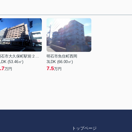
明石市大久保町駅前２丁目
明石市魚住町西岡
LDK (53.46㎡)
3LDK (66.00㎡)
.7
7.5
万円
万円
トップページ