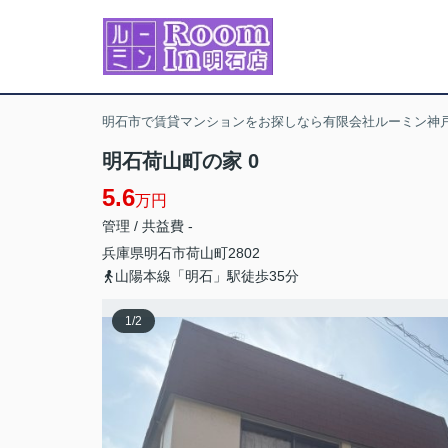
明石市で賃貸マンションをお探しなら有限会社ルーミン神戸
明石荷山町の家 0
5.6
万円
管理 / 共益費 -
兵庫県
明石市
荷山町
2802
山陽本線「明石」駅徒歩35分
1
/
2