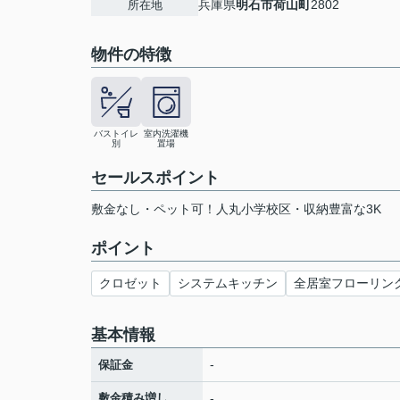
兵庫県
明石市
荷山町
2802
所在地
物件の特徴
バストイレ
室内洗濯機
別
置場
セールスポイント
敷金なし・ペット可！人丸小学校区・収納豊富な3K
ポイント
クロゼット
システムキッチン
全居室フローリン
基本情報
-
保証金
敷金積み増し
-