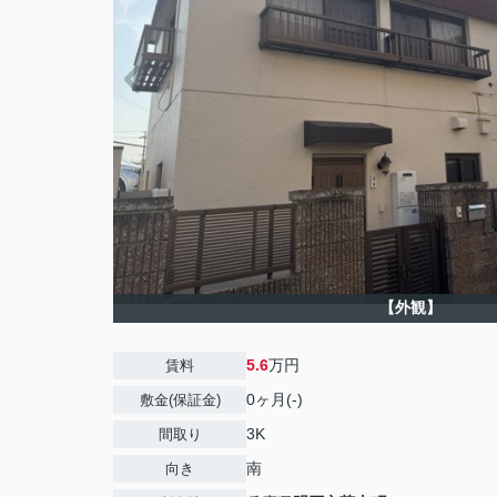
【外観】
5.6
万円
賃料
0ヶ月(-)
敷金(保証金)
3K
間取り
南
向き