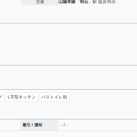
山陽本線
「
明石
」駅 徒歩35分
交通
グ
L字型キッチン
バストイレ別
- / -
敷引 / 償却