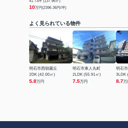
41.73坪 (137.96㎡)
10
万円(2396.36円/坪)
よく見られている物件
明石市西朝霧丘
明石市東人丸町
明石市
2DK (42.00㎡)
2LDK (55.91㎡)
3LDK 
5.8
7.5
8.7
万円
万円
万