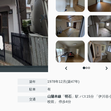
1978年12月(築47年)
築年
有
駐車
山陽本線
「
明石
」駅 バス15分 「伊川谷
交通
校前」 停歩4分