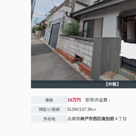
【外観】
10万円
管理/共益費
-
価格
5LDK/137.96㎡
間取り/面積
兵庫県
神戸市西区
南別府
４丁目
所在地