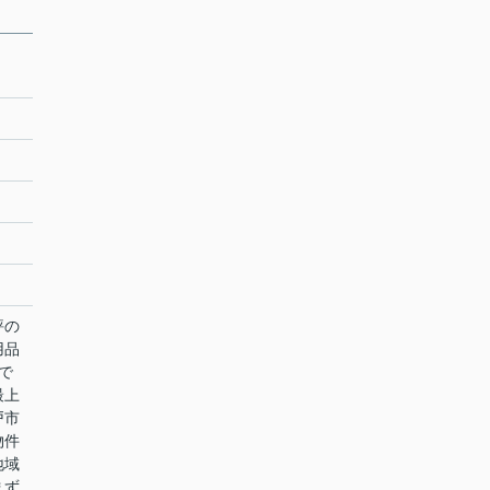
評の
用品
で
最上
戸市
物件
地域
まず