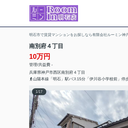
明石市で賃貸マンションをお探しなら有限会社ルーミン神戸
南別府４丁目
10万円
管理/共益費 -
兵庫県
神戸市西区
南別府
４丁目
山陽本線「明石」駅バス15分「伊川谷小学校前」停
1
/
17