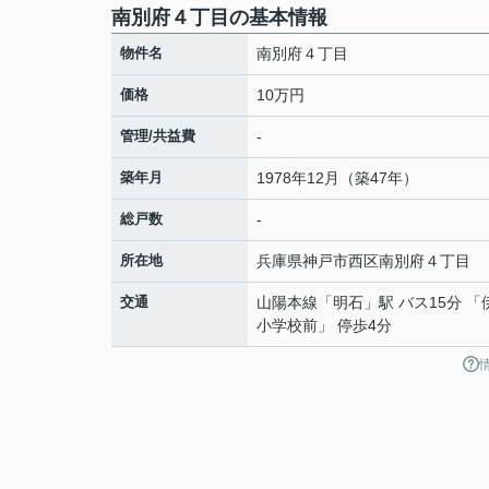
南別府４丁目の基本情報
物件名
南別府４丁目
価格
10万円
管理/共益費
-
築年月
1978年12月（築47年）
総戸数
-
所在地
兵庫県
神戸市西区
南別府
４丁目
交通
山陽本線
「
明石
」駅 バス15分 
小学校前」 停歩4分