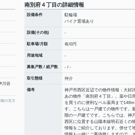
南別府４丁目の詳細情報
設備条件
駐輪場
バイク置場あり
設備(その他)
-
駐車場/月額
有/0円
用途地域
-
募集戸数 / 総戸数
- / -
取引態様
仲介
「伊川谷
備考
神戸市西区近辺での物件情報：大好
あの物件「南別府４丁目」。薬や日
情報の見方
を買うのに便利なベル薬局まで148m
す。こちらは一戸建ての物件です。
階の一戸建てです。こちらでは、神
西区に位置する山陽本線明石近くの
情報をご紹介しております。併せて
情報も一緒にご案内致しますので、