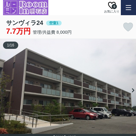
0
お気に入り
サンヴィラ24
空室1
7.7万円
管理/共益費 8,000円
1
/
16