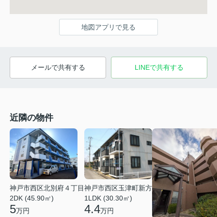
地図アプリで見る
メールで共有する
LINEで共有する
近隣の物件
神戸市西区北別府４丁目
神戸市西区玉津町新方
2DK (45.90㎡)
1LDK (30.30㎡)
5
4.4
万円
万円