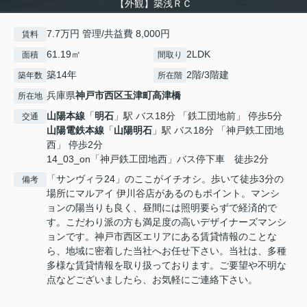
【外観】築浅ＲＣ
7.7万円 管理/共益費 8,000円
賃料
61.19㎡
2LDK
面積
間取り
築14年
2階/3階建
築年数
所在階
兵庫県
神戸市西区
玉津町高津橋
所在地
山陽本線
「
明石
」駅 バス18分 「鉄工団地前」 停歩5分
交通
山陽電鉄本線
「
山陽明石
」駅 バス18分 「神戸鉄工団地
西」 停歩2分
14_03_on「神戸鉄工団地西」バス停下車 徒歩2分
「サンヴィラ24」のここがイチオシ。歩いて徒歩3分の
備考
場所にマルアイ 伊川谷店があるのもポイント。マンシ
ョンの陽当りも良く、昼間には照明要らずで経済的で
す。こだわり派の方も満足度の高いデザイナーズマンシ
ョンです。神戸市西区エリアにある賃貸情報のことな
ら、地域に密着した当社へお任せ下さい。当社は、多種
多様な賃貸情報を取り扱っております。ご要望や不明な
点などございましたら、お気軽にご連絡下さい。