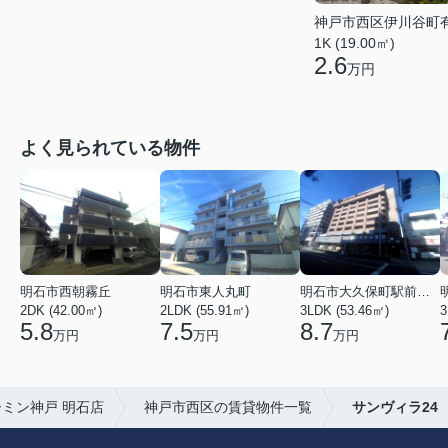
神戸市西区伊川谷町
1K (19.00㎡)
2.6
万円
よく見られている物件
明石市西朝霧丘
明石市東人丸町
明石市大久保町駅前２丁目
2DK (42.00㎡)
2LDK (55.91㎡)
3LDK (53.46㎡)
3
5.8
7.5
8.7
万円
万円
万円
ミン神戸 明石店
神戸市西区の賃貸物件一覧
サンヴィラ24