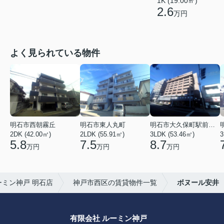
1K (19.00㎡)
2.6
万円
よく見られている物件
明石市西朝霧丘
明石市東人丸町
明石市大久保町駅前２丁目
2DK (42.00㎡)
2LDK (55.91㎡)
3LDK (53.46㎡)
3
5.8
7.5
8.7
万円
万円
万円
ミン神戸 明石店
神戸市西区の賃貸物件一覧
ボヌール安井
有限会社 ルーミン神戸