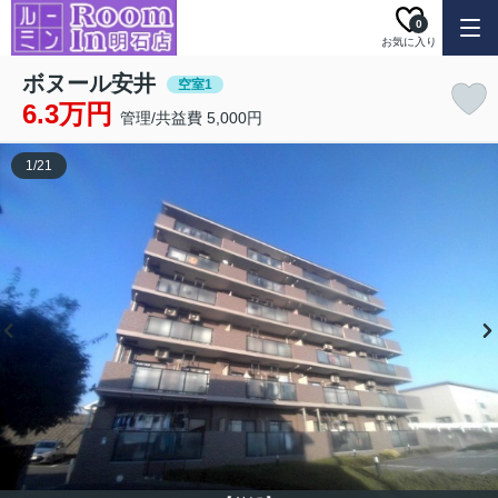
0
お気に入り
ボヌール安井
空室1
6.3万円
管理/共益費 5,000円
1
/
21