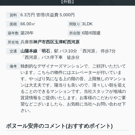
【外観】
6.3万円 管理/共益費 5,000円
賃料
66.00㎡
3LDK
面積
間取り
築28年
6階/6階建
築年数
所在階
兵庫県
神戸市西区
玉津町西河原
所在地
山陽本線
「
明石
」駅 バス10分 「西河原」 停歩7分
交通
「西河原」バス停下車 徒歩分
独創的なデザイナーズマンションで、ご好評いただいて
備考
います。こちらの物件にはエレベーターが付いていま
す。やっぱり気になる上の階の音。上階無しのマンショ
ンは大丈夫です。陽当りも良いので、清々しい朝を迎え
ることのできるマンションです。当社スタッフが地域の
賃貸情報をご提供いたします。お客様のこだわりやご要
望などございましたら、お気軽に当社へお問い合わせ下
さい。
ボヌール安井のコメント(おすすめポイント)