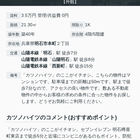
【外観】
3.5万円 管理/共益費 0円
賃料
21.30㎡
1K
面積
間取り
築40年
4階/5階建
築年数
所在階
兵庫県
明石市
本町
２丁目
所在地
山陽本線
「
明石
」駅 徒歩7分
交通
山陽電鉄本線
「
山陽明石
」駅 徒歩8分
山陽電鉄本線
「
西新町
」駅 徒歩15分
「カツノハイツ」のここがイチオシ。こちらの物件はマ
備考
ンションです。駐車場までの距離は50mです。駅まで徒
歩7分なので、アクセスの良い物件です。数ある不動産
物件の中からお客様の求めの条件に合った物件をお探し
します。どうぞお気軽にご利用ください。
カツノハイツのコメント(おすすめポイント)
「カツノハイツ」のここがイチオシ。セブンイレブン 明石樽屋
町東店まで徒歩5分と近場にコンビニがあるのもポイント。防犯