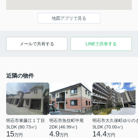
地図アプリで見る
メールで共有する
LINEで共有する
近隣の物件
明石市東藤江１丁目
明石市魚住町中尾
明石市大久保町ゆりの
3LDK (80.73㎡)
2DK (46.99㎡)
3LDK (70.00㎡)
15
4.9
14.4
万円
万円
万円