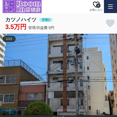
0
お気に入り
カツノハイツ
空室2
3.5万円
管理/共益費 0円
1
/
15