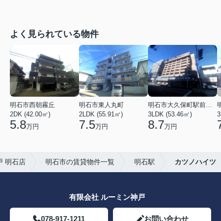
よく見られている物件
明石市西朝霧丘
明石市東人丸町
明石市大久保町駅前２丁目
2DK (42.00㎡)
2LDK (55.91㎡)
3LDK (53.46㎡)
3
5.8
7.5
8.7
万円
万円
万円
 明石店
明石市の賃貸物件一覧
明石駅
カツノハイツ
有限会社 ルーミン神戸
078-917-1211
お問い合わせ