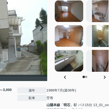
～3,000
1988年7月(築38年)
築年
空有
駐車
山陽本線
「
明石
」駅 バス15分 13_01_o