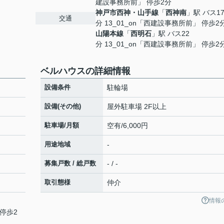
建設事務所前」 停歩2分
神戸市西神・山手線
「
西神南
」駅 バス1
交通
分 13_01_on「西建設事務所前」 停歩2
山陽本線
「
西明石
」駅 バス22
分 13_01_on「西建設事務所前」 停歩2
ベルハウスの詳細情報
設備条件
駐輪場
設備(その他)
屋外駐車場 2F以上
駐車場/月額
空有/6,000円
用途地域
-
募集戸数 / 総戸数
- / -
取引態様
仲介
情報
 停歩2