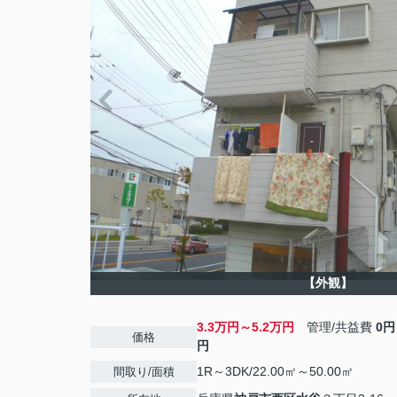
【外観】
3.3万円～5.2万円
管理/共益費
0円
価格
円
1R～3DK/22.00㎡～50.00㎡
間取り/面積