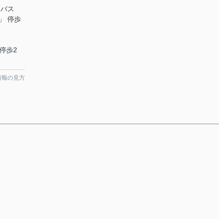
 バス
前」 停歩
 停歩2
情報の見方