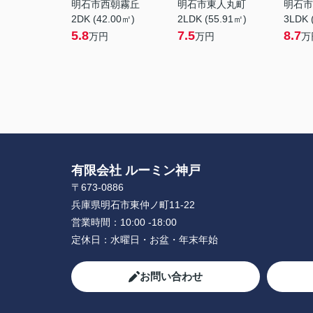
明石市西朝霧丘
明石市東人丸町
明石市
2DK (42.00㎡)
2LDK (55.91㎡)
3LDK 
5.8
7.5
8.7
万円
万円
万
有限会社 ルーミン神戸
〒673-0886
兵庫県明石市東仲ノ町11-22
営業時間：
10:00 -18:00
定休日：
水曜日・お盆・年末年始
お問い合わせ