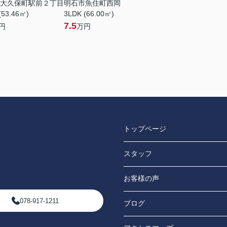
大久保町駅前２丁目
明石市魚住町西岡
(53.46㎡)
3LDK (66.00㎡)
7.5
円
万円
トップページ
スタッフ
お客様の声
078-917-1211
ブログ