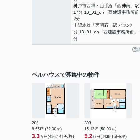
神戸市西神・山手線
「
西神南
」駅
17分 13_01_on「西建設事務所
2分
山陽本線
「
西明石
」駅 バス22
分 13_01_on「西建設事務所前」
分
ベルハウスで募集中の物件
203
303
6.65坪 (22.00㎡)
15.12坪 (50.00㎡)
3.3
5.2
万円(4962.41円/坪)
万円(3439.15円/坪)