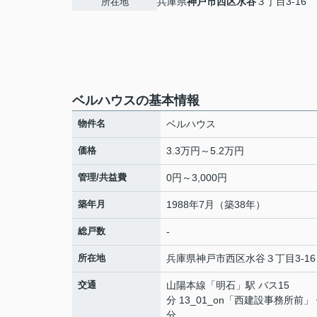
兵庫県
神戸市西区
水谷
３丁目3-16
所在地
ベルハウスの基本情報
物件名
ベルハウス
価格
3.3万円～5.2万円
管理/共益費
0円～3,000円
築年月
1988年7月（築38年）
総戸数
-
所在地
兵庫県
神戸市西区
水谷
３丁目3-16
交通
山陽本線
「
明石
」駅 バス15
分 13_01_on「西建設事務所前」
分