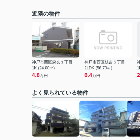
近隣の物件
神戸市西区森友１丁目
神戸市西区枝吉５丁目
1K (24.00㎡)
2LDK (56.70㎡)
1
4.8
6.4
2
万円
万円
よく見られている物件