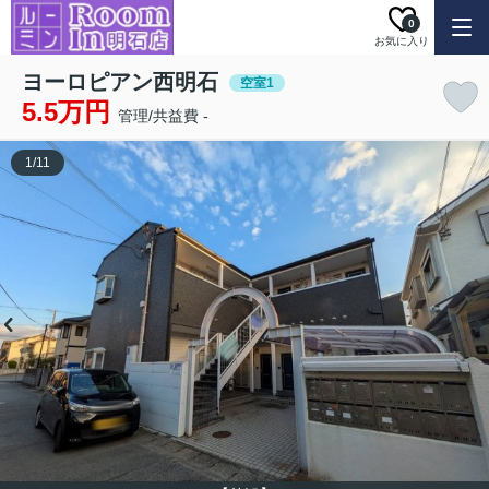
0
お気に入り
ヨーロピアン西明石
空室1
5.5万円
管理/共益費 -
1
/
11