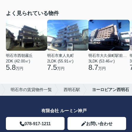
よく見られている物件
明石市西朝霧丘
明石市東人丸町
明石市大久保町駅前２丁目
2DK (42.00㎡)
2LDK (55.91㎡)
3LDK (53.46㎡)
3
5.8
7.5
8.7
万円
万円
万円
明石市の賃貸物件一覧
西明石駅
ヨーロピアン西明石
有限会社 ルーミン神戸
078-917-1211
お問い合わせ