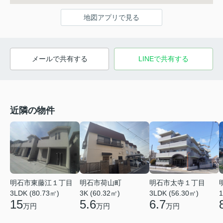
地図アプリで見る
メールで共有する
LINEで共有する
近隣の物件
明石市東藤江１丁目
明石市荷山町
明石市太寺１丁目
3LDK (80.73㎡)
3K (60.32㎡)
3LDK (56.30㎡)
1
15
5.6
6.7
万円
万円
万円