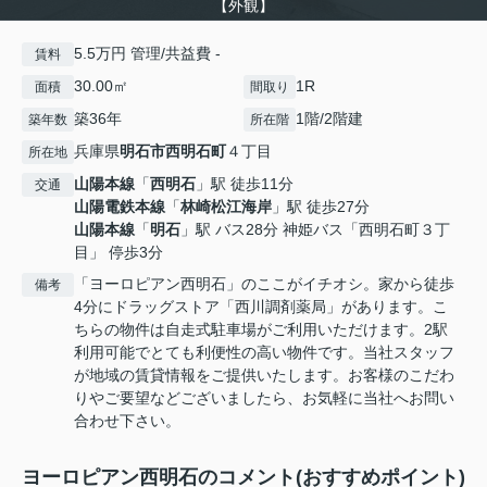
【外観】
5.5万円 管理/共益費 -
賃料
30.00㎡
1R
面積
間取り
築36年
1階/2階建
築年数
所在階
兵庫県
明石市
西明石町
４丁目
所在地
山陽本線
「
西明石
」駅 徒歩11分
交通
山陽電鉄本線
「
林崎松江海岸
」駅 徒歩27分
山陽本線
「
明石
」駅 バス28分 神姫バス「西明石町３丁
目」 停歩3分
「ヨーロピアン西明石」のここがイチオシ。家から徒歩
備考
4分にドラッグストア「西川調剤薬局」があります。こ
ちらの物件は自走式駐車場がご利用いただけます。2駅
利用可能でとても利便性の高い物件です。当社スタッフ
が地域の賃貸情報をご提供いたします。お客様のこだわ
りやご要望などございましたら、お気軽に当社へお問い
合わせ下さい。
ヨーロピアン西明石のコメント(おすすめポイント)