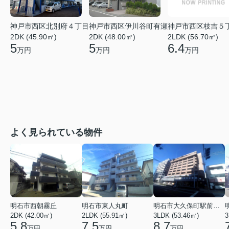
神戸市西区北別府４丁目
神戸市西区伊川谷町有瀬
神戸市西区枝吉５
2DK (45.90㎡)
2DK (48.00㎡)
2LDK (56.70㎡)
5
5
6.4
万円
万円
万円
よく見られている物件
明石市西朝霧丘
明石市東人丸町
明石市大久保町駅前２丁目
2DK (42.00㎡)
2LDK (55.91㎡)
3LDK (53.46㎡)
3
5.8
7.5
8.7
万円
万円
万円