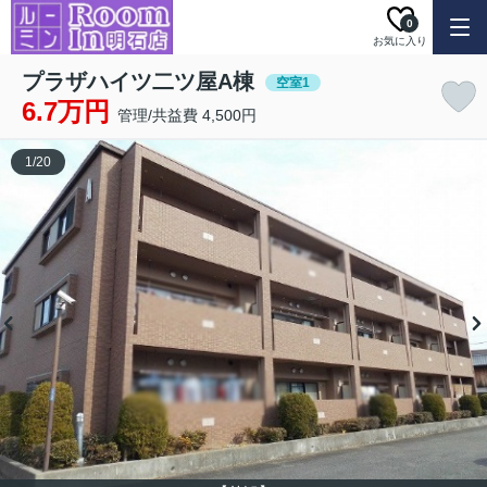
0
お気に入り
プラザハイツ二ツ屋A棟
空室1
6.7万円
管理/共益費 4,500円
1
/
20