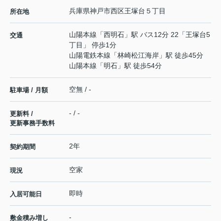
兵庫県
神戸市西区
王塚台
５丁目
所在地
山陽本線
「
西明石
」駅 バス12分 22「王塚台5
交通
丁目」 停歩1分
山陽電鉄本線
「
林崎松江海岸
」駅 徒歩45分
山陽本線
「
明石
」駅 徒歩54分
空無 / -
駐車場 / 月額
- / -
更新料 /
更新事務手数料
2年
契約期間
空家
現況
即時
入居可能日
-
敷金積み増し