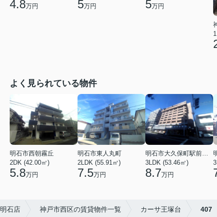
4.8
5
5
万円
万円
万円
1
よく見られている物件
明石市大久保町駅前２丁目
明石市西朝霧丘
明石市東人丸町
3LDK (53.46㎡)
2DK (42.00㎡)
2LDK (55.91㎡)
3
8.7
5.8
7.5
万円
万円
万円
 明石店
神戸市西区の賃貸物件一覧
カーサ王塚台
407