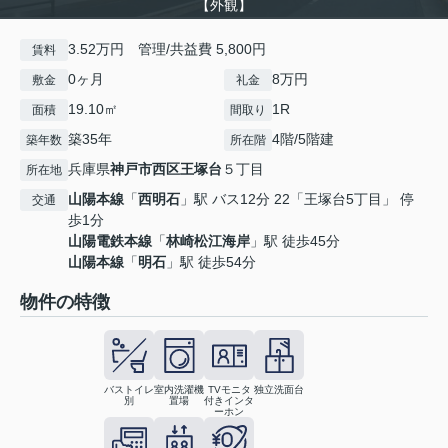
【外観】
3.52万円 管理/共益費 5,800円
賃料
0ヶ月
8万円
敷金
礼金
19.10㎡
1R
面積
間取り
築35年
4階/5階建
築年数
所在階
兵庫県
神戸市西区
王塚台
５丁目
所在地
山陽本線
「
西明石
」駅 バス12分 22「王塚台5丁目」 停
交通
歩1分
山陽電鉄本線
「
林崎松江海岸
」駅 徒歩45分
山陽本線
「
明石
」駅 徒歩54分
物件の特徴
バストイレ
室内洗濯機
TVモニタ
独立洗面台
別
置場
付きインタ
ーホン