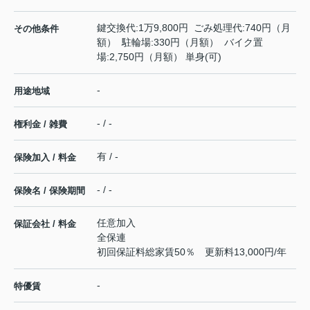
鍵交換代:1万9,800円 ごみ処理代:740円（月
その他条件
額） 駐輪場:330円（月額） バイク置
場:2,750円（月額） 単身(可)
-
用途地域
- / -
権利金 / 雑費
有 / -
保険加入 / 料金
- / -
保険名 / 保険期間
任意加入
保証会社 / 料金
全保連
初回保証料総家賃50％ 更新料13,000円/年
-
特優賃