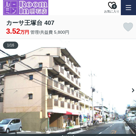
0
お気に入り
カーサ王塚台 407
3.52
万円
管理/共益費 5,800円
1
/
16